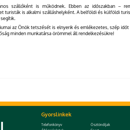
lvános szállóként is működnek. Ebben az időszakban – r
turisták is alkalmi szálláshelyként. A belföldi és külföldi turis
segítik.
mai az Önök tetszését is elnyerik és emlékezetes, szép időt 
óság minden munkatársa örömmel áll rendelkezésükre!
Gyorslinkek
Telefonkönyv
Ösztöndíjak