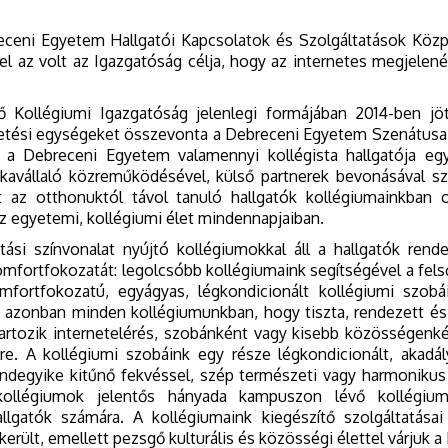
ceni Egyetem Hallgatói Kapcsolatok és Szolgáltatások Közp
vel az volt az Igazgatóság célja, hogy az internetes megjelené
Kollégiumi Igazgatóság jelenlegi formájában 2014-ben jö
tetési egységeket összevonta a Debreceni Egyetem Szenátusa. A
y a Debreceni Egyetem valamennyi kollégista hallgatója egy
kavállaló közreműködésével, külső partnerek bevonásával s
 az otthonuktól távol tanuló hallgatók kollégiumainkban o
z egyetemi, kollégiumi élet mindennapjaiban.
i színvonalat nyújtó kollégiumokkal áll a hallgatók rendelk
mfortfokozatát: legolcsóbb kollégiumaink segítségével a fe
fortfokozatú, egyágyas, légkondicionált kollégiumi szobái
 azonban minden kollégiumunkban, hogy tiszta, rendezett és fe
tozik internetelérés, szobánként vagy kisebb közösségenkén
re. A kollégiumi szobáink egy része légkondicionált, akadál
ndegyike kitűnő fekvéssel, szép természeti vagy harmonikus
 kollégiumok jelentős hányada kampuszon lévő kollégium
lgatók számára. A kollégiumaink kiegészítő szolgáltatásai
 került, emellett pezsgő kulturális és közösségi élettel várjuk