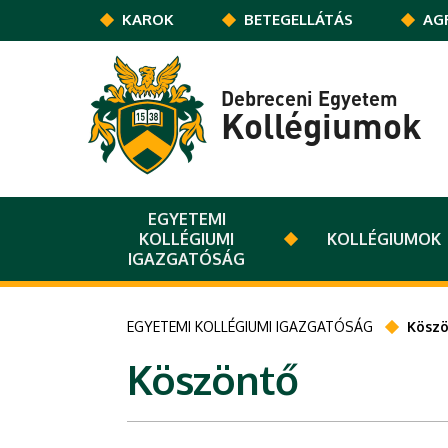
Ugrás a tartalomra
KAROK
BETEGELLÁTÁS
AG
Debreceni Egyetem
Kollégiumok
EGYETEMI
KOLLÉGIUMI
KOLLÉGIUMOK
IGAZGATÓSÁG
EGYETEMI KOLLÉGIUMI IGAZGATÓSÁG
Kösz
Köszöntő