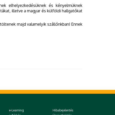
emek elhelyezkedésüknek és kényelmüknek
tákat, illetve a magyar és külföldi hallgatókat
töltenek majd valamelyik szállónkban! Ennek
e-Learning
Hibabejelentés