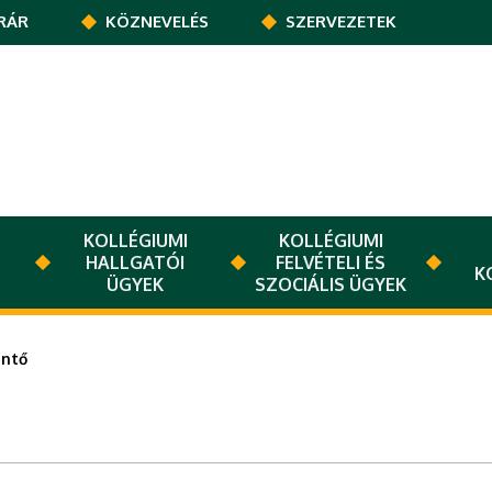
RÁR
KÖZNEVELÉS
SZERVEZETEK
KOLLÉGIUMI
KOLLÉGIUMI
HALLGATÓI
FELVÉTELI ÉS
K
ÜGYEK
SZOCIÁLIS ÜGYEK
öntő