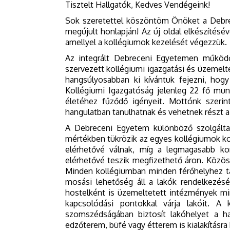
Tisztelt Hallgatók, Kedves Vendégeink!
Sok szeretettel köszöntöm Önöket a Debre
megújult honlapján! Az új oldal elkészítésé
amellyel a kollégiumok kezelését végezzük.
Az integrált Debreceni Egyetemen működő 
szervezett kollégiumi igazgatási és üzemel
hangsúlyosabban ki kívántuk fejezni, hog
Kollégiumi Igazgatóság jelenleg 22 fő mun
életéhez fűződő igényeit. Mottónk szerint
hangulatban tanulhatnak és vehetnek részt a
A Debreceni Egyetem különböző szolgáltatás
mértékben tükrözik az egyes kollégiumok ko
elérhetővé válnak, míg a legmagasabb kom
elérhetővé teszik megfizethető áron. Közös
Minden kollégiumban minden férőhelyhez tar
mosási lehetőség áll a lakók rendelkezésé
hostelként is üzemeltetett intézmények mi
kapcsolódási pontokkal várja lakóit. A
szomszédságában biztosít lakóhelyet a hal
edzőterem, büfé vagy étterem is kialakításra