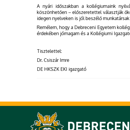
A nyári időszakban a kollégiumaink nyi
köszönhetően – előszeretettel választják őket 
idegen nyelveken is jól beszélő munkatársak 
Remélem, hogy a Debreceni Egyetem kollégiu
érdekében jómagam és a Kollégiumi Igazgat
Tisztelettel:
Dr. Csiszár Imre
DE HKSZK EKI igazgató