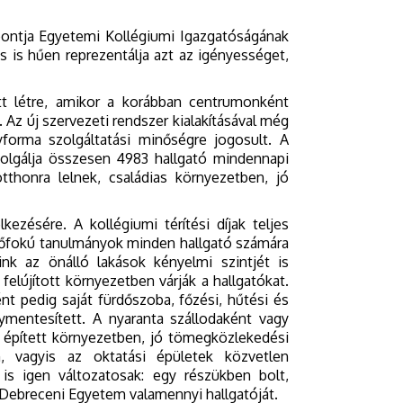
ontja Egyetemi Kollégiumi Igazgatóságának
s is hűen reprezentálja azt az igényességet,
tt létre, amikor a korábban centrumonként
z új szervezeti rendszer kialakításával még
forma szolgáltatási minőségre jogosult. A
zolgálja összesen 4983 hallgató mindennapi
tthonra lelnek, családias környezetben, jó
ezésére. A kollégiumi térítési díjak teljes
lsőfokú tanulmányok minden hallgató számára
nk az önálló lakások kényelmi szintjét is
lújított környezetben várják a hallgatókat.
t pedig saját fürdőszoba, főzési, hűtési és
ymentesített. A nyaranta szállodaként vagy
 épített környezetben, jó tömegközlekedési
, vagyis az oktatási épületek közvetlen
 is igen változatosak: egy részükben bolt,
 a Debreceni Egyetem valamennyi hallgatóját.