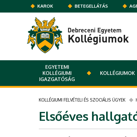
Ugrás a tartalomra
KAROK
BETEGELLÁTÁS
AG
Debreceni Egyetem
Kollégiumok
EGYETEMI
KOLLÉGIUMI
KOLLÉGIUMOK
IGAZGATÓSÁG
KOLLÉGIUMI FELVÉTELI ÉS SZOCIÁLIS ÜGYEK
Elsőéves hallgat