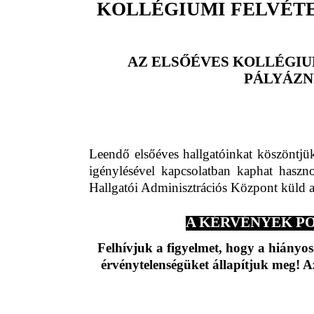
KOLLÉGIUMI FELVÉTE
AZ ELSŐÉVES KOLLÉGIU
PÁLYÁZN
Leendő elsőéves hallgatóinkat köszöntjük
igénylésével kapcsolatban kaphat haszno
Hallgatói Adminisztrációs Központ küld a f
A KÉRVÉNYEK POS
Felhívjuk a figyelmet, hogy a hiányos
érvénytelenségüket állapítjuk meg! A