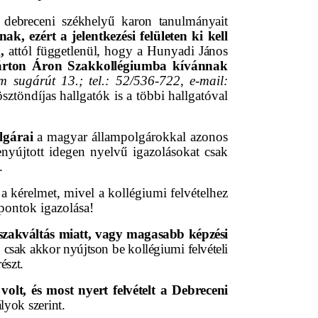
debreceni székhelyű karon tanulmányait
k, ezért a jelentkezési felületen ki kell
g
,
attól függetlenül, hogy a Hunyadi János
árton Áron Szakkollégiumba kívánnak
 sugárút 13.; tel.: 52/536-722, e-mail:
sztöndíjas hallgatók is a többi hallgatóval
olgárai
a magyar állampolgárokkal azonos
benyújtott idegen nyelvű igazolásokat csak
.
a kérelmet, mivel a kollégiumi felvételhez
tpontok igazolása!
szakváltás miatt, vagy magasabb képzési
, csak akkor nyújtson be kollégiumi felvételi
észt.
olt, és most nyert felvételt a Debreceni
lyok szerint.