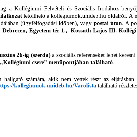
lag a Kollégiumi Felvételi és Szociális Irodához benyúj
ilatkozat
letölthető a kollegiumok.unideb.hu oldalról.
A n
odájában (ügyfélfogadási időben), vagy
postai úton
. A po
 Debrecen, Egyetem tér 1., Kossuth Lajos III. Kollég
usztus 26-ig (szerda)
a szociális referenseket lehet keresn
l „Kollégiumi csere” menüpontjában található
.
 hallgató számára, akik nem vettek részt az eljárásban
ttps://kollegiumok.unideb.hu/Varolista
található részlete