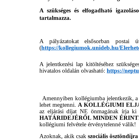
A szükséges és elfogadható igazolás
tartalmazza.
A pályázatokat elsősorban postai 
(
https://kollegiumok.unideb.hu/Elerhet
A jelentkezési lap kitöltéséhez szüksé
hivatalos oldalán olvasható:
https://nept
Amennyiben kollégiumba jelentkezik, a p
lehet megtenni.
A KOLLÉGIUMI ELJ
az eljárási díjat NE önmagának írja ki
HATÁRIDEJÉRŐL MINDEN ÉRINT
kollégiumi felvétele érvénytelenné válik!
Azoknak, akik csak
szociális ösztöndíjra