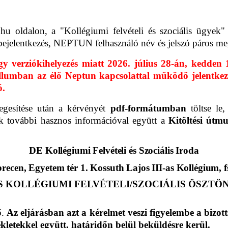
.hu oldalon, a "Kollégiumi felvételi és szociális ügyek
ő bejelentkezés, NEPTUN felhasználó név és jelszó páros me
verziókihelyezés miatt 2026. július 28-án, kedden 
llumban az élő Neptun kapcsolattal működő jelentkezési
ó.
legesítése után a kérvényét
pdf-formátumban
töltse le
k további hasznos információval együtt a
Kitöltési útmu
DE Kollégiumi Felvételi és Szociális Iroda
recen, Egyetem tér 1. Kossuth Lajos III-as Kollégium, fs
 KOLLÉGIUMI FELVÉTELI/SZOCIÁLIS ÖSZTÖN
ő.
Az eljárásban azt a kérelmet veszi figyelembe a bizo
kletekkel együtt, határidőn belül beküldésre kerül.