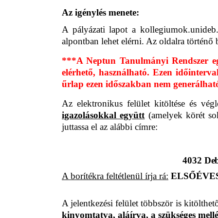
Az igénylés menete:
A pályázati lapot a kollegiumok.unideb
alpontban lehet elérni. Az oldalra történ
***A Neptun Tanulmányi Rendszer egy 
elérhető, használható. Ezen időinterva
űrlap ezen időszakban nem generálhat
Az elektronikus felület kitöltése és vég
igazolásokkal együtt
(amelyek körét so
juttassa el az alábbi címre:
4032 Deb
A borítékra feltétlenül írja rá:
ELSŐÉVES
A jelentkezési felület többször is kitölthet
kinyomtatva, aláírva, a szükséges mellé