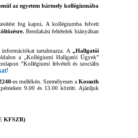
etlenül az egyetem bármely kollégiumába
esítést fog kapni
.
A kollégiumba felvett
költözésre.
Bentlakási feltételek hiányában
b információkat tartalmazza. A
„Hallgatói
az oldalon a „Kollégiumi Hallgatói Ügyek”
onlapon ”Kollégiumi felvételi és szociális
kat
!
2240
-es mellékén. Személyesen a
Kossuth
énteken 9.00 és 13.00 között. Ajánljuk
(DE KFSZB)