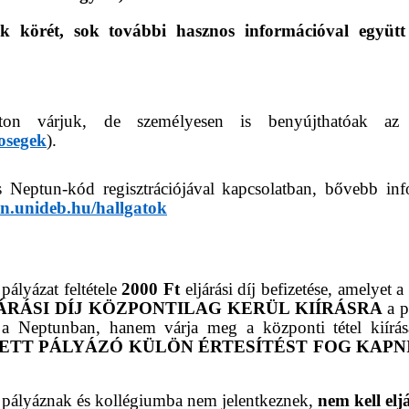
ok körét, sok további hasznos információval együtt
úton várjuk, de személyesen is benyújthatóak az 
osegek
).
ges Neptun-kód regisztrációjával kapcsolatban, bővebb 
un.unideb.hu/hallgatok
ályázat feltétele
2000 Ft
eljárási díj befizetése, amelyet
ÁRÁSI DÍJ KÖZPONTILAG KERÜL KIÍRÁSRA
a p
 a Neptunban, hanem várja meg a központi tétel kiírás
ETT PÁLYÁZÓ KÜLÖN ÉRTESÍTÉST FOG KAPNI
pályáznak és kollégiumba nem jelentkeznek,
nem kell eljá