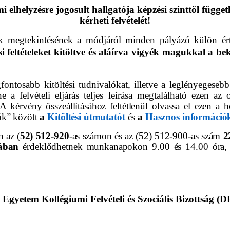
elhelyzésre jogosult hallgatója képzési szinttől függ
kérheti felvételét!
ok megtekintésének a módjáról minden pályázó külön ért
i feltételeket kitöltve és aláírva vigyék magukkal a be
gfontosabb kitöltési tudnivalókat, illetve a leglényegeseb
e a felvételi eljárás teljes leírása megtalálható ezen 
A kérvény összeállításához feltétlenül olvassa el ezen a h
ók” között
a
Kitöltési útmutatót
és
a
Hasznos információ
n az (
52) 512-920
-as számon és az (52) 512-900-as szám
2
jában
érdeklődhetnek munkanapokon 9.00 és 14.00 óra, p
 Egyetem Kollégiumi Felvételi és Szociális Bizottság 