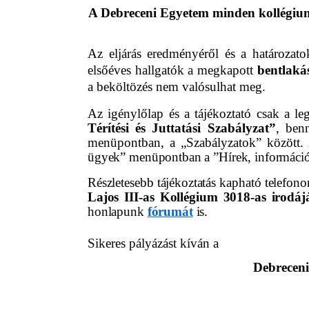
A Debreceni Egyetem minden kollégiumi 
Az eljárás eredményéről és a határozat
elsőéves hallgatók a megkapott
bentlakás
a beköltözés nem valósulhat meg.
Az igénylőlap és a tájékoztató csak a le
Térítési és Juttatási Szabályzat”
, benn
menüpontban, a „Szabályzatok” között.
ügyek” menüpontban a ”Hírek, informáci
Részletesebb tájékoztatás kapható telefono
Lajos III-as Kollégium 3018-as irodá
honlapunk
fórumát
is.
Sikeres pályázást kíván a
Debreceni