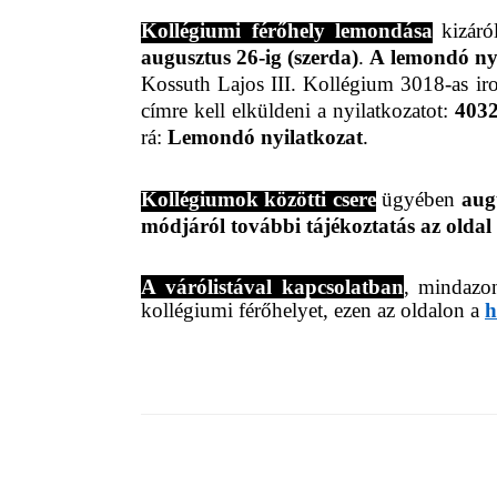
Kollégiumi férőhely lemondása
kizáró
augusztus 26-ig (szerda)
.
A lemondó ny
Kossuth Lajos III. Kollégium 3018-as ir
címre kell elküldeni a nyilatkozatot:
4032
rá:
Lemondó nyilatkozat
.
Kollégiumok közötti csere
ügyében
aug
módjáról további tájékoztatás az olda
A várólistával kapcsolatban
, mindazon
kollégiumi férőhelyet, ezen az oldalon a
h