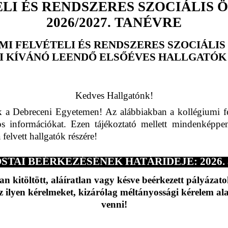
LI ÉS RENDSZERES SZOCIÁLIS Ö
2026/2027. TANÉVRE
MI FELVÉTELI ÉS RENDSZERES SZOCIÁLIS
I KÍVÁNÓ LEENDŐ ELSŐÉVES HALLGATÓK
Kedves Hallgatónk!
 a Debreceni Egyetemen! Az alábbiakban a kollégiumi fér
s információkat. Ezen tájékoztató mellett mindenképpen 
elvett hallgatók részére!
TAI BEÉRKEZÉSÉNEK HATÁRIDEJE: 2026. augu
an kitöltött, aláíratlan vagy késve beérkezett pályázat
z ilyen kérelmeket, kizárólag méltányossági kérelem 
venni!