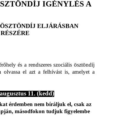
SZTÖNDÍJ IGÉNYLÉS A
 ÖSZTÖNDÍJ ELJÁRÁSBAN
 RÉSZÉRE
őhely és a rendszeres szociális ösztöndíj
olvassa el azt a felhívást is, amelyet a
sztus 11. (kedd)
okat érdemben nem bíráljuk el, csak az
alapján, másodfokon tudjuk figyelembe