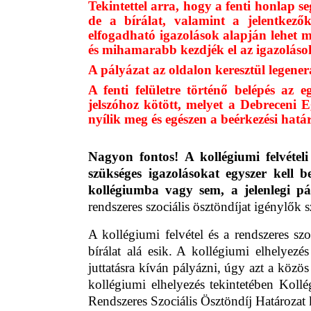
Tekintettel arra, hogy a fenti honlap se
de a bírálat, valamint a jelentkező
elfogadható igazolások alapján lehet 
és mihamarabb kezdjék el az igazolások
A pályázat az oldalon keresztül legenerál
A fenti felületre történő belépés az
jelszóhoz kötött, melyet a Debreceni Eg
nyílik meg és egészen a beérkezési határ
Nagyon fontos! A kollégiumi felvételi 
szükséges igazolásokat egyszer kell be
kollégiumba vagy sem, a jelenlegi pá
rendszeres szociális ösztöndíjat igénylők 
A kollégiumi felvétel és a rendszeres sz
bírálat alá esik.
A kollégiumi elhelyezés
juttatásra kíván pályázni, úgy azt a közö
kollégiumi elhelyezés tekintetében Kollé
Rendszeres Szociális Ösztöndíj Határozat 