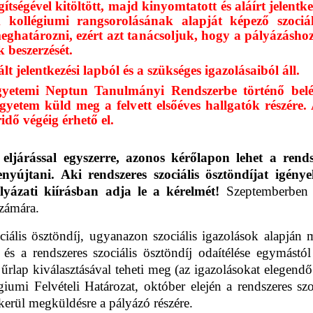
gítségével kitöltött, majd kinyomtatott és aláírt jelent
k kollégiumi rangsorolásának alapját képező szociál
meghatározni, ezért azt tanácsoljuk, hogy a pályázásho
 beszerzését.
t jelentkezési lapból és a szükséges igazolásaiból áll.
 egyetemi Neptun Tanulmányi Rendszerbe történő belé
yetem küld meg a felvett elsőéves hallgatók részére. A
idő végéig érhető el.
eljárással egyszerre, azonos kérőlapon lehet a rendsz
nyújtani. Aki rendszeres szociális ösztöndíjat igényel
lyázati kiírásban adja le a kérelmét!
Szeptemberbe
számára.
ociális ösztöndíj, ugyanazon szociális igazolások alapján 
 és a rendszeres szociális ösztöndíj odaítélése egymást
s űrlap kiválasztásával teheti meg (az igazolásokat elege
giumi Felvételi Határozat, október elején a rendszeres szo
kerül megküldésre a pályázó részére.