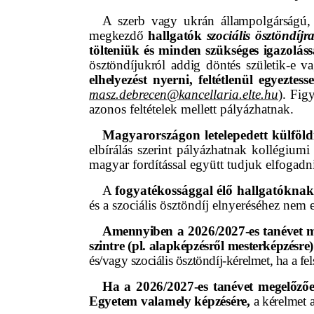
A szerb vagy ukrán állampolgárságú
megkezdő
hallgatók
szociális ösztöndíjr
tölteniük és minden szükséges igazolás
ösztöndíjukról addig döntés születik-e 
elhelyezést nyerni, feltétlenül egyezte
masz.debrecen@kancellaria.elte.hu
). Fig
azonos feltételek mellett pályázhatnak.
Magyarországon letelepedett külföl
elbírálás szerint pályázhatnak kollégiumi
magyar fordítással együtt tudjuk elfogadn
A
fogyatékossággal élő hallgatóknak
és a szociális ösztöndíj elnyeréséhez nem 
Amennyiben a 2026/2027-es tanévet m
szintre (pl. alapképzésről mesterképzésre) 
és/vagy szociális ösztöndíj-kérelmet, ha a fe
Ha a 2026/2027-es tanévet megelőzően 
Egyetem valamely
képzésére,
a kérelmet a