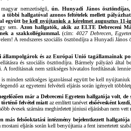
, magyar nemzetiségű,
ún. Hunyadi János ösztöndíjas,
a
a többi hallgatóval azonos feltételek mellett pályázhatna
sal együtt
be kell nyújtaniuk a kérelmet augusztus 11-i
vagy sem.
Azon hallgatók, akik az ELTE Debreceni M
ssenek a szakkollégiummal.
(cím:
4027 Debrecen, Egyetem
yelem! A rendszeres szociális ösztöndíjra a Hunyadi János ö
di állampolgárok és az Európai Unió tagállamainak p
 ellátásra és szociális ösztöndíjra. Bármely pályázó által 
i. A fordításnak nem szükséges hivatalos fordításnak lennie
is minden szükséges igazolással együtt be kell nyújtaniuk 
elegendő az egyetemi felvételi eljárás során igényelt többle
egelőzően már a Debreceni Egyetem hallgatója volt
,
de 
történő felvétel miatt
az említett tanévet
elsőévesként kezdi
lsőbb évesek számára meghirdetett júniusi eljárásban nem vett r
más felsőoktatási intézmény bejelentkezett hallgatója v
 mostani eljárás során kell benyújtania a fent ismertetett szabá