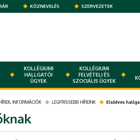
RÁR
KÖZNEVELÉS
SZERVEZETEK
KOLLÉGIUMI
KOLLÉGIUMI
HALLGATÓI
FELVÉTELI ÉS
K
ÜGYEK
SZOCIÁLIS ÜGYEK
HÍREK, INFORMÁCIÓK
LEGFRISSEBB HÍREINK
Elsőéves hallg
óknak