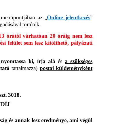
" menüpontjában az „
Online jelentkezés
”
gadásával történik.
13 órától várhatóan 20 óráig nem lesz
 felület sem lesz kitölthető, pályázati
,
nyomtassa ki, írja alá
és
a szükséges
tató
tartalmazza)
postai küldeményként
zt. 3018.
DÍJ
ttság és annak lesz eredménye, ami végül