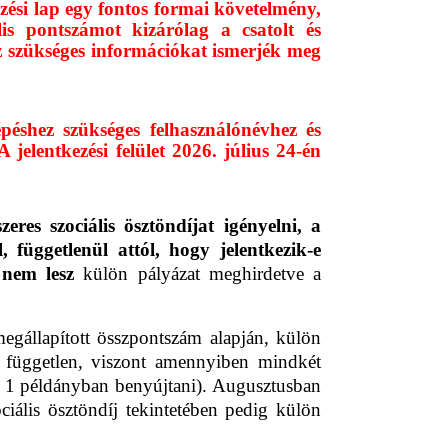
kezési lap egy fontos formai követelmény,
is pontszámot kizárólag a csatolt és
z szükséges információkat ismerjék meg
péshez szükséges felhasználónévhez és
 jelentkezési felület 2026. július 24-én
eres szociális ösztöndíjat igényelni, a
, függetlenül attól, hogy jelentkezik-e
n
nem lesz
külön pályázat meghirdetve a
megállapított összpontszám alapján, külön
ól független, viszont amennyiben mindkét
ndő 1 példányban benyújtani). Augusztusban
ciális ösztöndíj tekintetében pedig külön